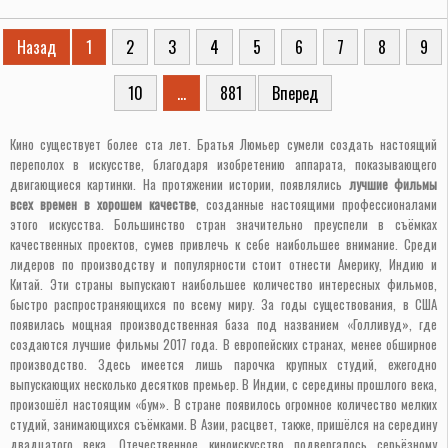
Назад
1
2
3
4
5
6
7
8
9
10
...
881
Вперед
Кино существует более ста лет. Братья Люмьер сумели создать настоящий
переполох в искусстве, благодаря изобретению аппарата, показывающего
двигающиеся картинки. На протяжении истории, появлялись
лучшие фильмы
всех времен в хорошем качестве
, созданные настоящими профессионалами
этого искусства. Большинство стран значительно преуспели в съёмках
качественных проектов, сумев привлечь к себе наибольшее внимание. Среди
лидеров по производству и популярности стоит отнести Америку, Индию и
Китай. Эти страны выпускают наибольшее количество интересных фильмов,
быстро распространяющихся по всему миру. За годы существования, в США
появилась мощная производственная база под названием «Голливуд», где
создаются лучшие фильмы 2017 года. В европейских странах, менее обширное
производство. Здесь имеется лишь парочка крупных студий, ежегодно
выпускающих несколько десятков премьер. В Индии, с середины прошлого века,
произошёл настоящим «бум». В стране появилось огромное количество мелких
студий, занимающихся съёмками. В Азии, расцвет, также, пришёлся на середину
двадцатого века. Отечественное киноискусство подвергалось серьёзному