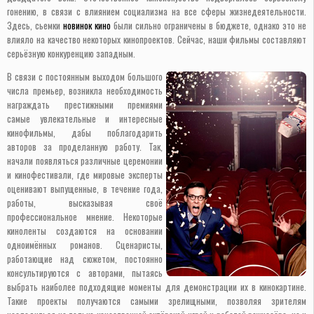
гонению, в связи с влиянием социализма на все сферы жизнедеятельности.
Здесь, сьемки
новинок кино
были сильно ограничены в бюджете, однако это не
влияло на качество некоторых кинопроектов. Сейчас, наши фильмы составляют
серьёзную конкуренцию западным.
В связи с постоянным выходом большого
числа премьер, возникла необходимость
награждать престижными премиями
самые увлекательные и интересные
кинофильмы, дабы поблагодарить
авторов за проделанную работу. Так,
начали появляться различные церемонии
и кинофестивали, где мировые эксперты
оценивают выпущенные, в течение года,
работы, высказывая своё
профессиональное мнение. Некоторые
киноленты создаются на основании
одноимённых романов. Сценаристы,
работающие над сюжетом, постоянно
консультируются с авторами, пытаясь
выбрать наиболее подходящие моменты для демонстрации их в кинокартине.
Такие проекты получаются самыми зрелищными, позволяя зрителям