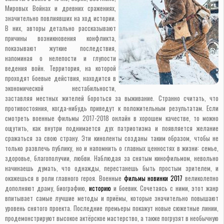
Мировых Войнах и древних сражениях,
значительно повлиявших на ход истории.
В них, авторы детально рассказывают
причины возникновения конфликта,
показывают жуткие последствия,
напоминая о нелепости и глупости
ведения войн. Территория, на которой
проходят боевые действия, находится в
экономической нестабильности,
заставляя местных жителей бороться за выживание. Странно считать, что
противостояния, когда-нибудь приведут к положительным результатам. Если
смотреть военные фильмы 2017-2018 онлайн в хорошем качестве, то можно
ощутить, как внутри поднимается дух патриотизма и появляется желание
сражаться за свою страну. Эти киноленты созданы таким образом, чтобы не
только развлечь публику, но и напомнить о главных ценностях в жизни: семье,
здоровье, благополучии, любви. Наблюдая за снятым кинофильмом, невольно
начинаешь думать, что однажды, перестанешь быть простым зрителем, и
окажешься в роли главного героя. Военные
фильмы новинки 2017
великолепно
дополняют драму, биографию,
историю
и боевик. Сочетаясь с ними, этот жанр
впитывает самые лучшие методы и приёмы, которые значительно повышают
уровень снятого проекта. Последние премьеры покажут новые сюжетные линии,
продемонстрируют высокое актёрское мастерство, а также погрузят в необычную