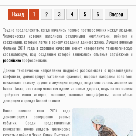
Назад
1
2
3
4
5
6
Вперед
Трудно предположить, когда начались первые противостояния между людьми.
Человеческая история наполнена различными конфликтами, войнами и
сражениями, которые легли в основу создания данного жанра.
Лучшие военные
фильмы 2017 года в хорошем качестве
имеют невероятную технологическую
составляющую, над созданием которой занимались опытные зарубежные и
российские
профессионалы.
Данное тематическое направление подробно рассказывает о произошедшем
конфликте, демонстрируя батальные сражения, широкие панорамы поля боя,
показывает технику, оружие и амуницию периода, когда состоялась знаменитая
битва. Также, этот жанр является одним из самых дорогих, ведь на его съёмки
требуется много актёров, массовки, сложные спецэффекты, масштабные
декорации и аренда боевой техники.
Новое военное кино 2017 года
демонстрирует совершенно разные
события. Среди представленных
кинокартин, можно увидеть трагические
сюжеты о войне в Чечне, Сирии, Вьетнаме,