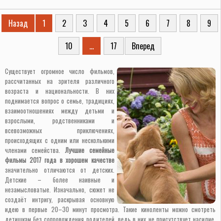
Назад
1
2
3
4
5
6
7
8
9
10
...
17
Вперед
Существует огромное число фильмов,
рассчитанных на зрителя различного
возраста и национальности. В них
поднимается вопрос о семье, традициях,
взаимоотношениях между детьми и
взрослыми, родственниками и
всевозможных приключениях,
происходящих с одним или несколькими
членами семейства.
Лучшие семейные
фильмы 2017 года в хорошем качестве
значительно отличаются от детских.
Детские – более наивные и
незамысловатые. Изначально, сюжет не
создаёт интригу, раскрывая основную
идею в первые 20–30 минут просмотра. Такие киноленты можно смотреть
детишкам без сопровождения родителей, ведь в них не присутствует насилие,