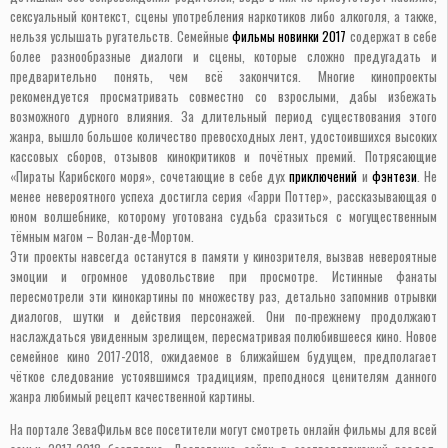
сексуальный контекст, сцены употребления наркотиков либо алкоголя, а также,
нельзя услышать ругательств. Семейные
фильмы новинки 2017
содержат в себе
более разнообразные диалоги и сцены, которые сложно предугадать и
предварительно понять, чем всё закончится. Многие кинопроекты
рекомендуется просматривать совместно со взрослыми, дабы избежать
возможного дурного влияния. За длительный период существования этого
жанра, вышло большое количество превосходных лент, удостоившихся высоких
кассовых сборов, отзывов кинокритиков и почётных премий. Потрясающие
«Пираты Карибского моря», сочетающие в себе дух
приключений
и
фэнтези
. Не
менее невероятного успеха достигла серия «Гарри Поттер», рассказывающая о
юном волшебнике, которому уготована судьба сразиться с могущественным
тёмным магом – Волан-де-Мортом.
Эти проекты навсегда останутся в памяти у кинозрителя, вызвав невероятные
эмоции и огромное удовольствие при просмотре. Истинные фанаты
пересмотрели эти кинокартины по множеству раз, детально запомнив отрывки
диалогов, шутки и действия персонажей. Они по-прежнему продолжают
наслаждаться увиденным зрелищем, пересматривая полюбившееся кино. Новое
семейное кино 2017-2018, ожидаемое в ближайшем будущем, предполагает
чёткое следование устоявшимся традициям, преподнося ценителям данного
жанра любимый рецепт качественной картины.
На портале ЗеваФильм все посетители могут смотреть онлайн фильмы для всей