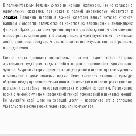
В полнометражных фильмах ужасов не меньше экспрессии. Кто не согласен с
однотипными сюжетами, тот может с полной уверенностью обратиться к
дорамам
. Новенькие истории в данной категории вернут интерес к жанру.
Вампиры и оборотни отличаются от монстров из европейских и американских
фильмов. Нужны достаточно крепкие нервы и самообладание, чтобы спокойно
просматривать киношедевры. С разъярёнными духами шутки плохи – их нельзя
злить, а всячески поощрять, чтобы не вызвать неописуемый гнев со страшными
последствиями.
Святое место занимают кинокартины о любви. Здесь самая большая
зрительская аудитория, ведь в любом возрасте проявляется удивительное
чувство. Амурные истории нравятся юным девушкам и парням, зрелым мужчинам
и женщинам и даже пожилым людям. Легко читаются отличия в культуре
общения между противоположным полом. Знакомства и встречи, романтические
прогулки и свадебные торжества проходят с особым колоритом. Потраченное
время с лихвой окупиться невероятной гаммой переживаний и приятных эмоций.
Не упускайте свой шанс на хороший досуг – превратите его в сплошное
удовольствие возле экрана телевизора или компьютера.