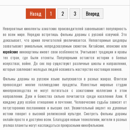
Назад
1
2
3
Вперед
Невероятные киноленты азиатских производителей завоевывают популярность
во всем мире. Нередко встретишь фильмы дорамы с русской озвучкой. Это
доказывает, что армия почитателей увеличивается. Неповторимые шедевры
захватывают уникальным, непредсказуемым сюжетом. Китайские, японские или
корейские
кинокартины имеют свои особенности. Учитывают традиции и нравы
тех стран, где были отсняты. Популярными остаются истории о боевых
искусствах, войне. До сих пор существуют различные школы и направления,
которые завлекают молодых людей осваивать мастерство настоящих воинов.
Фильмы дорамы на русском языке выпускаются в разных жанрах. Фэнтези
превосходит многие голливудские продукты. Известные мировые студии
кинопроизводства не могут потягаться с азиатскими коллегами в этом
направлении. Духи и божества сильно почитаются среди населения Азии. К
каждому духу особое отношение и почтение. Человеческие судьбы зависят от
потусторонних посланников и высших сил. Уважительный акцент на духовные
истоки говорит о высокой религиозной культуре. Смотреть фильмы дорамы
онлайн просто и доступно всем. Благодаря новым технологиям, жители в разных
уголках планеты могут наслаждаться прекрасными кинофильмами.