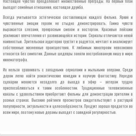
Настоящее чувство преодолевает множественные преграды. На первый план
выходят семейные отношения, настоящая дружба.
Всегда учитывается эстетическая составляющая каждого фильма. Яркие и
чувственные эмоции героям не стыдно демонстрировать. Гамма чувств
выражается слезами, прекрасным смехом и восторгом. Красивые пейзажи
усиливают впечатления от развивающейся истории. Сериалы отличаются некой
наивностью. Зрительская аудитория грустит и радуется, мечтает и анализирует
собственные жизненные происшествия. К любимым киногероям невозможно
относится без симпатии. Данные шедевры заняли востребованную нишу в мире
кинематографа.
Их нельзя сравнивать с западными сериалами и мыльными операми. Среди
дорам легко найти романтические комедии и научную фантастику. Нередко
сценарии меняются незадолго до выхода в эфир – актерам трудно
приспосабливаться к таким особенностям. Традиционные телевизионные
каналы с удовольствием приобретают фильмы для демонстрации зрителям в
разных странах. Высокие рейтинги просмотров свидетельствуют о растущей
популярности, актуальности и целесообразности. Продукт хорошо продается во
всем мире, поэтому новые дорамы выходят с завидной регулярностью.