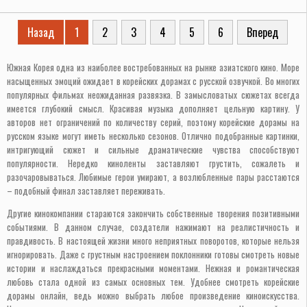
Назад
1
2
3
4
5
6
Вперед
Южная Корея одна из наиболее востребованных на рынке азиатского кино. Море
насыщенных эмоций ожидает в корейских дорамах с русской озвучкой. Во многих
популярных фильмах неожиданная развязка. В замысловатых сюжетах всегда
имеется глубокий смысл. Красивая музыка дополняет цельную картину. У
авторов нет ограничений по количеству серий, поэтому корейские дорамы на
русском языке могут иметь несколько сезонов. Отлично подобранные картинки,
интригующий сюжет и сильные драматические чувства способствуют
популярности. Нередко киноленты заставляют грустить, сожалеть и
разочаровываться. Любимые герои умирают, а возлюбленные пары расстаются
– подобный финал заставляет переживать.
Другие кинокомпании стараются закончить собственные творения позитивными
событиями. В данном случае, создатели нажимают на реалистичность и
правдивость. В настоящей жизни много неприятных поворотов, которые нельзя
игнорировать. Даже с грустным настроением поклонники готовы смотреть новые
истории и наслаждаться прекрасными моментами. Нежная и романтическая
любовь стала одной из самых основных тем. Удобнее смотреть корейские
дорамы онлайн, ведь можно выбрать любое произведение киноискусства.