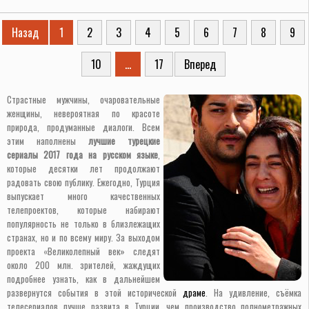
Назад
1
2
3
4
5
6
7
8
9
10
...
17
Вперед
Страстные мужчины, очаровательные
женщины, невероятная по красоте
природа, продуманные диалоги. Всем
этим наполнены
лучшие турецкие
сериалы 2017 года на русском языке
,
которые десятки лет продолжают
радовать свою публику. Ежегодно, Турция
выпускает много качественных
телепроектов, которые набирают
популярность не только в близлежащих
странах, но и по всему миру. За выходом
проекта «Великолепный век» следят
около 200 млн. зрителей, жаждущих
подробнее узнать, как в дальнейшем
развернутся события в этой исторической
драме
. На удивление, съёмка
телесериалов лучше развита в Турции, чем производство полнометражных