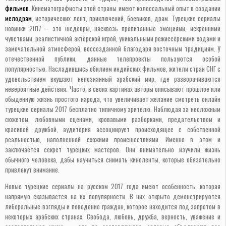
фильмов
. Кинематографисты этой страны имеют колоссальный опыт в создании
мелодрам
, исторических лент, приключений, боевиков, драм. Турецкие сериалы
новинки 2017 – это шедевры, насквозь пропитанные эмоциями, искренними
чувствами, реалистичной актёрской игрой, уникальными режиссёрскими ходами и
замечательной атмосферой, воссозданной благодаря восточным традициям. У
отечественной публики, данные телепроекты пользуются особой
популярностью. Насладившись обилием индийских фильмов, жители стран СНГ с
удовольствием вкушают непознанный арабский мир, где разворачиваются
невероятные действия. Часто, в своих картинах авторы описывают прошлое или
обыденную жизнь простого народа, что увеличивает желание смотреть онлайн
турецкие сериалы 2017 бесплатно типичному зрителю. Наблюдая за несложным
сюжетом, любовными сценами, кровавыми разборками, предательством и
красивой дружбой, аудитория ассоциирует происходящее с собственной
реальностью, наполненной схожими происшествиями. Именно в этом и
заключается секрет турецких мастеров. Они внимательно изучили жизнь
обычного человека, дабы научиться снимать киноленты, которые обязательно
привлекут внимание.
Новые турецкие сериалы на русском 2017 года имеют особенность, которая
напрямую сказывается на их популярности. В них открыто демонстрируются
либеральные взгляды и поведение граждан, которое находится под запретом в
некоторых арабских странах. Свобода, любовь, дружба, верность, уважение и