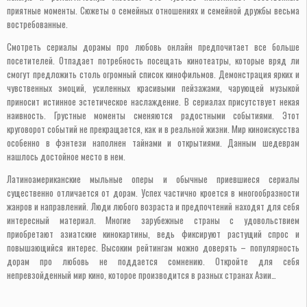
приятные моменты. Сюжеты о семейных отношениях и семейной дружбы весьма
востребованные.
Смотреть сериалы дорамы про любовь онлайн предпочитает все больше
посетителей. Отпадает потребность посещать кинотеатры, которые вряд ли
смогут предложить столь огромный список кинофильмов. Демонстрация ярких и
чувственных эмоций, усиленных красивыми пейзажами, чарующей музыкой
приносит истинное эстетическое наслаждение. В сериалах присутствует некая
наивность. Грустные моменты сменяются радостными событиями. Этот
круговорот событий не прекращается, как и в реальной жизни. Мир киноискусства
особенно в фэнтези наполнен тайнами и открытиями. Данным шедеврам
нашлось достойное место в нем.
Латиноамериканские мыльные оперы и обычные приевшиеся сериалы
существенно отличается от дорам. Успех частично кроется в многообразности
жанров и направлений. Люди любого возраста и предпочтений находят для себя
интересный материал. Многие зарубежные страны с удовольствием
приобретают азиатские кинокартины, ведь фиксируют растущий спрос и
повышающийся интерес. Высоким рейтингам можно доверять – популярность
дорам про любовь не поддается сомнению. Откройте для себя
непревзойденный мир кино, которое производится в разных странах Азии…